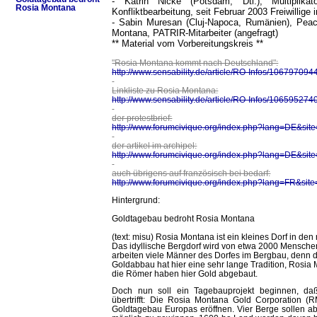
- Katrin Nicke (Potsdam, Dtl.), Multiplikat
Rosia Montana
Konfliktbearbeitung, seit Februar 2003 Freiwillig
- Sabin Muresan (Cluj-Napoca, Rumänien), Peac
Montana, PATRIR-Mitarbeiter (angefragt)
** Material vom Vorbereitungskreis **
"Rosia Montana kommt nach Deutschland":
http://www.sensability.de/article/RO-Infos/106797094
Linkliste zu Rosia Montana:
http://www.sensability.de/article/RO-Infos/106595274
der protestbrief:
http://www.forumcivique.org/index.php?lang=DE&si
der artikel im archipel:
http://www.forumcivique.org/index.php?lang=DE&
auch übrigens auf französisch bei bedarf:
http://www.forumcivique.org/index.php?lang=FR&
Hintergrund:
Goldtagebau bedroht Rosia Montana
(text: misu) Rosia Montana ist ein kleines Dorf in d
Das idyllische Bergdorf wird von etwa 2000 Mensche
arbeiten viele Männer des Dorfes im Bergbau, denn 
Goldabbau hat hier eine sehr lange Tradition, Rosia 
die Römer haben hier Gold abgebaut.
Doch nun soll ein Tagebauprojekt beginnen, da
übertrifft: Die Rosia Montana Gold Corporation (
Goldtagebau Europas eröffnen. Vier Berge sollen ab