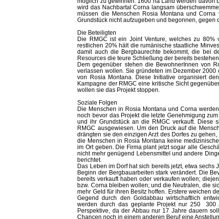
möglich zu gewinnen. 1600 ha Land werden davon bet
wird das Nachbartal Corna langsam überschwemmen
müssen die Menschen Rosia Montana und Corna ver
Grundstück nicht aufzugeben und begonnen, gegen 
Die Beteiligten
Die RMGC ist ein Joint Venture, welches zu 80% 
restlichen 20% hält die rumänische staatliche Minvest
damit auch die Bergbaurechte bekommt, die bei de
Resources die teure Schließung der bereits bestehe
Dem gegenüber stehen die BewohnerInnen von Ros
verlassen wollen. Sie gründeten im Dezember 2000 die
von Rosia Montana. Diese Initiative organisiert 
Kampagne der RMGC eine kritische Sicht gegenüber zu 
wollen sie das Projekt stoppen.
Soziale Folgen
Die Menschen in Rosia Montana und Corna werden du
noch bevor das Projekt die letzte Genehmigung zum
und ihr Grundstück an die RMGC verkauft. Diese si
RMGC ausgewiesen. Um den Druck auf die Menschen 
drängten sie den einzigen Arzt des Dorfes zu gehen,
die Menschen in Rosia Montana keine medizinische
im Ort geben. Die Firma plant jetzt sogar alle Ges
nicht mehr genügend Lebensmittel und andere Dinge 
berichtet.
Das Leben im Dorf hat sich bereits jetzt, etwa sec
Beginn der Bergbauarbeiten stark verändert. Die Bevö
bereits verkauft haben oder verkaufen wollen; diej
bzw. Corna bleiben wollen; und die Neutralen, die si
mehr Geld für ihren Besitz hoffen. Erstere weichen 
Gegend durch den Goldabbau wirtschaftlich entwi
werden durch das geplante Projekt nur 250 300 Ar
Perspektive, da der Abbau nur 17 Jahre dauern sol
Chancen noch in einem anderen Beruf eine Anstellun