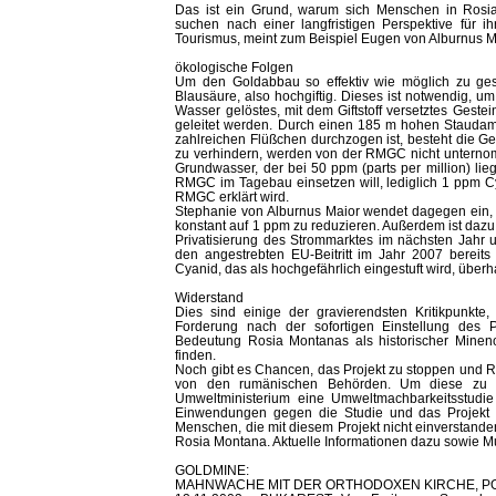
Das ist ein Grund, warum sich Menschen in Rosi
suchen nach einer langfristigen Perspektive für i
Tourismus, meint zum Beispiel Eugen von Alburnus M
ökologische Folgen
Um den Goldabbau so effektiv wie möglich zu gest
Blausäure, also hochgiftig. Dieses ist notwendig, um
Wasser gelöstes, mit dem Giftstoff versetztes Gestei
geleitet werden. Durch einen 185 m hohen Staudam
zahlreichen Flüßchen durchzogen ist, besteht die G
zu verhindern, werden von der RMGC nicht unternom
Grundwasser, der bei 50 ppm (parts per million) li
RMGC im Tagebau einsetzen will, lediglich 1 ppm Cy
RMGC erklärt wird.
Stephanie von Alburnus Maior wendet dagegen ein, d
konstant auf 1 ppm zu reduzieren. Außerdem ist dazu 
Privatisierung des Strommarktes im nächsten Jahr 
den angestrebten EU-Beitritt im Jahr 2007 bereit
Cyanid, das als hochgefährlich eingestuft wird, überh
Widerstand
Dies sind einige der gravierendsten Kritikpunk
Forderung nach der sofortigen Einstellung des 
Bedeutung Rosia Montanas als historischer Mineno
finden.
Noch gibt es Chancen, das Projekt zu stoppen und R
von den rumänischen Behörden. Um diese zu e
Umweltministerium eine Umweltmachbarkeitsstudie 
Einwendungen gegen die Studie und das Projekt 
Menschen, die mit diesem Projekt nicht einverstande
Rosia Montana. Aktuelle Informationen dazu sowie 
GOLDMINE:
MAHNWACHE MIT DER ORTHODOXEN KIRCHE, POLI