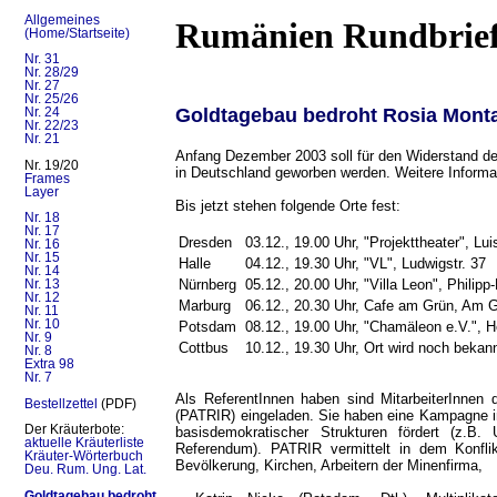
Allgemeines
Rumänien Rundbrie
(Home/Startseite)
Nr. 31
Nr. 28/29
Nr. 27
Nr. 25/26
Goldtagebau bedroht Rosia Mon
Nr. 24
Nr. 22/23
Nr. 21
Anfang Dezember 2003 soll für den Widerstand de
Nr. 19/20
in Deutschland geworben werden. Weitere Informa
Frames
Layer
Bis jetzt stehen folgende Orte fest:
Nr. 18
Nr. 17
Dresden
03.12., 19.00 Uhr, "Projekttheater", Lui
Nr. 16
Nr. 15
Halle
04.12., 19.30 Uhr, "VL", Ludwigstr. 37
Nr. 14
Nürnberg
05.12., 20.00 Uhr, "Villa Leon", Philip
Nr. 13
Nr. 12
Marburg
06.12., 20.30 Uhr, Cafe am Grün, Am 
Nr. 11
Nr. 10
Potsdam
08.12., 19.00 Uhr, "Chamäleon e.V.", H
Nr. 9
Cottbus
10.12., 19.30 Uhr, Ort wird noch bekan
Nr. 8
Extra 98
Nr. 7
Als ReferentInnen haben sind MitarbeiterInnen 
Bestellzettel
(PDF)
(PATRIR) eingeladen. Sie haben eine Kampagne init
Der Kräuterbote:
basisdemokratischer Strukturen fördert (z.B.
aktuelle Kräuterliste
Referendum). PATRIR vermittelt in dem Konfli
Kräuter-Wörterbuch
Bevölkerung, Kirchen, Arbeitern der Minenfirma,
Deu. Rum. Ung. Lat.
Goldtagebau bedroht