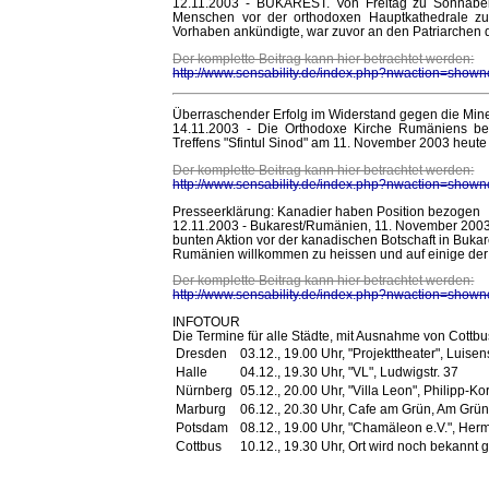
12.11.2003 - BUKAREST. Von Freitag zu Sonnabe
Menschen vor der orthodoxen Hauptkathedrale zu
Vorhaben ankündigte, war zuvor an den Patriarchen d
Der komplette Beitrag kann hier betrachtet werden:
http://www.sensability.de/index.php?nwaction=
Überraschender Erfolg im Widerstand gegen die Min
14.11.2003 - Die Orthodoxe Kirche Rumäniens be
Treffens "Sfintul Sinod" am 11. November 2003 heute
Der komplette Beitrag kann hier betrachtet werden:
http://www.sensability.de/index.php?nwaction=
Presseerklärung: Kanadier haben Position bezogen
12.11.2003 - Bukarest/Rumänien, 11. November 200
bunten Aktion vor der kanadischen Botschaft in Bukare
Rumänien willkommen zu heissen und auf einige der 
Der komplette Beitrag kann hier betrachtet werden:
http://www.sensability.de/index.php?nwaction=
INFOTOUR
Die Termine für alle Städte, mit Ausnahme von Cottbus,
Dresden
03.12., 19.00 Uhr, "Projekttheater", Luisens
Halle
04.12., 19.30 Uhr, "VL", Ludwigstr. 37
Nürnberg
05.12., 20.00 Uhr, "Villa Leon", Philipp-K
Marburg
06.12., 20.30 Uhr, Cafe am Grün, Am Grü
Potsdam
08.12., 19.00 Uhr, "Chamäleon e.V.", Herm
Cottbus
10.12., 19.30 Uhr, Ort wird noch bekannt